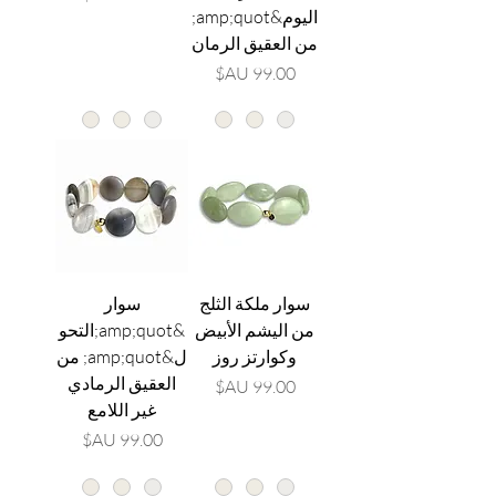
اليوم&amp;quot;
من العقيق الرمان
السعر
سوار ملكة الثلج
سوار
من اليشم الأبيض
&amp;quot;التحو
وكوارتز روز
ل&amp;quot; من
العقيق الرمادي
السعر
غير اللامع
السعر