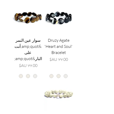
Druzy Agate
سوار عين النمر
'Heart and Soul'
&amp;quot;أنت
Bracelet
على
النار&amp;quot;
السعر
السعر