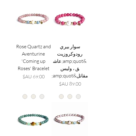
سوار بيري
Rose Quartz and
رودوكروزيت
Aventurine
&amp;quot;عاش
'Coming up
ق ، وليس
Roses' Bracelet
مقاتل&amp;quot;
السعر
السعر