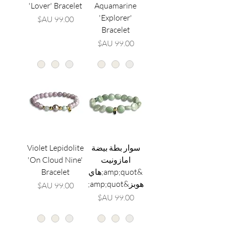
'Lover' Bracelet
Aquamarine
'Explorer'
السعر
Bracelet
السعر
سوار بطة بيضة
Violet Lepidolite
امازونيت
'On Cloud Nine'
&amp;quot;هاي
Bracelet
هوبز&amp;quot;
السعر
السعر