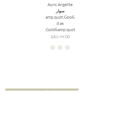
Auric Angelite
سوار
&amp;quot;Goo
d as
Gold&amp;quot;
السعر
Are you on
the list?
Join to get exclusive offers & discounts
Enter your email here
Join