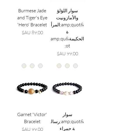
سوار اللؤلؤ
Burmese Jade
والأمازونيت
and Tiger's Eye
&amp;quot;المرأ
'Hero' Bracelet
ة
السعر
الحكيمة&amp;qu
ot;
السعر
سوار
Garnet 'Victor'
&amp;quot;رسال
Bracelet
ة حمراء
السعر