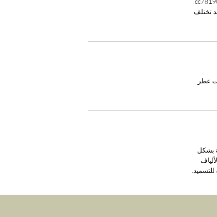
قد تختلف
ع جزء of زجاجة زيت عطر
ة بشكل
Gemma and  من مخمل الألياف
للتسميد.