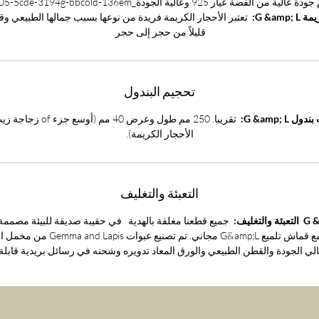
ن الفضة عيار 925 وعالية الجودة_cc781905-5cde-3194g-bbcold-136em.
G &amp:
تعتبر الأحجار الكريمة فريدة من نوعها بسبب جمالها الطبيعي و
Gemma و Lapis Pendulum يمثلان حلًا رائعًا للهدايا.
قليلاً من حجر إلى حجر.
تحجيم البندول
 G &amp; L:
تقريبا. 250 مم طول وعرض 40 مم (أوس
الأحجار الكريمة).
التعبئة والتغليف
والتغليف:
جميع قطعنا مغلفة بالهدية في حقيبة صديقة للبيئة مصمم
فاخر مع قماش تلميع G&amp;L مجاني. تم تصنيع عبوات Lapis
الي الجودة والقطن الطبيعي والورق المعاد تدويره وشحنه في رسائل بريدية قابلة 