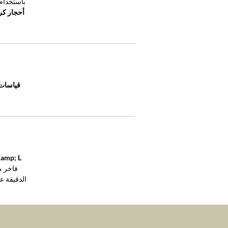
باستخدام جودة عالية م
أحجار كريمة ; L
قياسات بندول
G &amp; L التعبئة 
الدقيقة ع