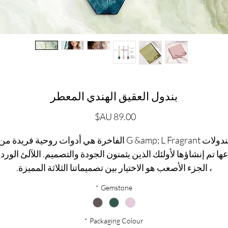
بندول العقيق الهندي المعطر
السعر
بندولات G &amp; L Fragrant الفاخرة هي أدوات روحية فريدة من
ها تم إنشاؤها لأولئك الذين يثمنون الجودة والتصميم. اللآلئ الورد
، الجزء الأصعب هو الاختيار بين تصميماتنا الثلاثة المميزة.
*
Gemstone
البندولات كانت sought-after لعدة قرون بسبب لقدرتها على توس
حدسنا ومعرفتنا ، ولكن من المهم معرفة كيفية استخدامها.
*
Packaging Colour