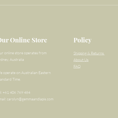
Our Online Store
Policy
ur online store operates from
Shipping & Returns
ydney, Australia
About Us
FAQ
e operate on Australian Eastern
tandard Time.
el: +61 406 769 484
mail:
carolyn@gemmaandlapis.com