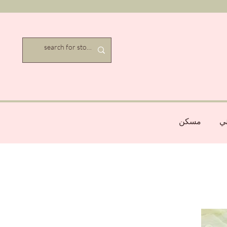
ني
مسكن