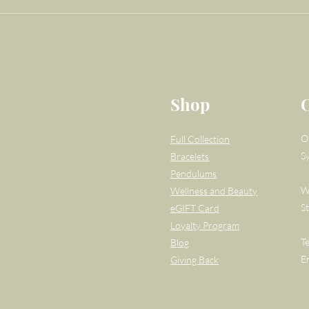
Shop
O
Full Collection
S
Bracelets
Pendulums
W
Wellness and Beauty
S
eGIFT Card
Loyalty Program
T
Blog
E
Giving Back