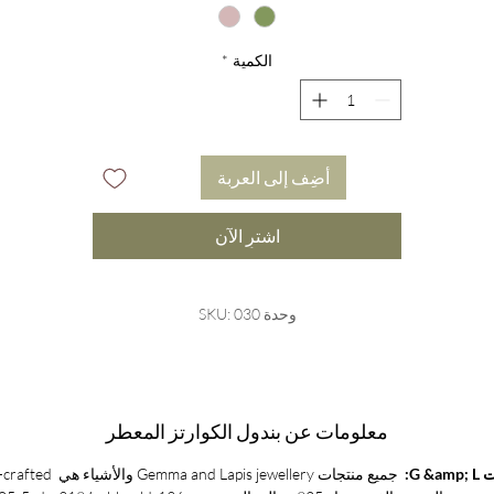
ى عكس النصيحة الشائعة ، لا تحاول استخدام البندول للتواصل م
لأرواح للحصول على المشورة أو التوجيه. هذا يشبه استخدام لوحة
الكمية
*
ouija ، وقد يرحب بالكيانات ذات النوايا السيئة في مجالك لتضليلك إذ
تاروا ذلك. بدلاً من ذلك ، يجب أن تحدد النية للتواصل بعمق مع ذات
العميقة - كمصدر للحقيقة والإرشاد - ومجرد استخدام البندول
كمؤشر.
أضِف إلى العربة
يعتبر العقيق الهندي مناسبًا بشكل خاص للعرافة ، لأنه يربطنا بـ
اشترِ الآن
our heart chakra ، thereby help_cc781905-5cde-3194-bb3b
harness قوة جسم طاقتنا. سيعزز G &amp; L Indian
Agate Pendulum السلام والهدوء والحماية لمالكه مع تقليل التوتر
وحدة SKU: 030
المرتبط بالحياة المزدحمة.
This gorgeous قطرة البندول مملوء أيضًا with a fresh botanical
معلومات عن بندول الكوارتز المعطر
الوجه والشعر أو كعطر طبيعي ... إنه أفضل ما في العالمين.
G &:
جميع منتجات Gemma and Lapis jewellery
معبأ بشكل جميل بيئيًا للإهداء والتلميع والحفظ والتخزين ، فإن