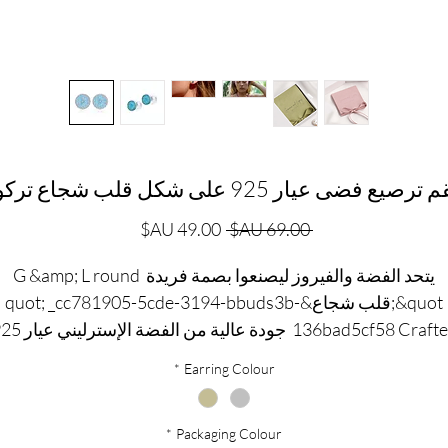
صيع فضى عيار 925 على شكل قلب شجاع تركواز
سعر
سعر
 ‏69.00 AU$ 
عادي
البيع
يتحد الفضة والفيروز ليصنعوا بصمة فريدة G &amp; L round
&quot;قلب شجاع&quot; _cc781905-5cde-3194-bbuds3b-
136bad5cf58 Crafted جودة عالية من الفضة ا
وفريدة من نوعها white بيرل داعمين ، هذه الأزرار هي واحدة من
*
Earring Colour
نوعها.
*
Packaging Colour
الفيروز هو حجر كريم قوي للغاية مرتبط بشقرا الحلق ، لذلك من