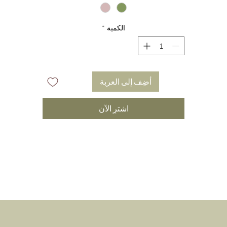
الأفضل ارتداؤه في earlobes or حول الرقبة. كان prized لقدرته
على boost المرء ؛ بالإضافة إلى ذلك ، in إفريقيا وآسيا وأمريكا
الكمية
*
الشمالية القديمة ، تم استخدام الفيروز منذ آلاف السنين للحماية
والشجاعة ، في السفر والمعركة على حد سواء.
كمل التغليف اللطيف والصديق للبيئة التصميم ويجعل تخزين و / أو
أضِف إلى العربة
إهداء هذه المجموعة الرائعة من الأقراط ، a قطعة من الكعكة.
اشترِ الآن