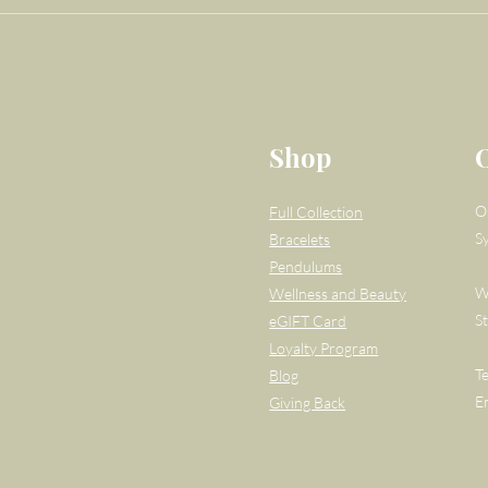
Shop
O
Full Collection
S
Bracelets
Pendulums
W
Wellness and Beauty
S
eGIFT Card
Loyalty Program
T
Blog
E
Giving Back