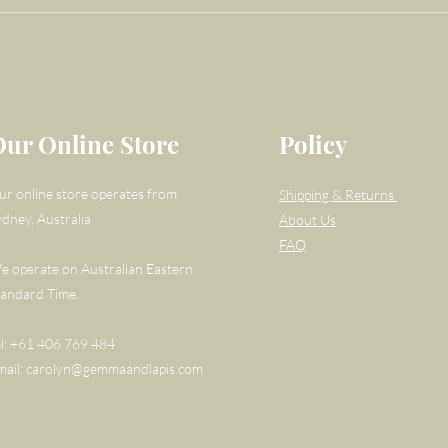
Our Online Store
Policy
ur online store operates from
Shipping & Returns
ydney, Australia
About Us
FAQ
e operate on Australian Eastern
tandard Time.
el: +61 406 769 484
mail:
carolyn@gemmaandlapis.com