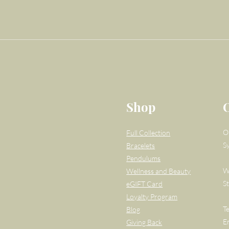
Shop
O
Full Collection
S
Bracelets
Pendulums
W
Wellness and Beauty
S
eGIFT Card
Loyalty Program
T
Blog
E
Giving Back