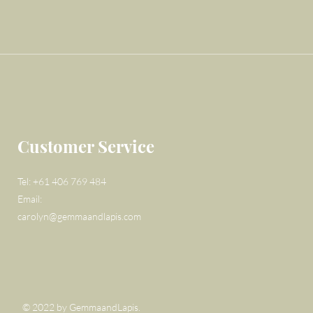
Customer Service
Tel: +61 406 769 484
Email:
carolyn@gemmaandlapis.com
© 2022 by GemmaandLapis.