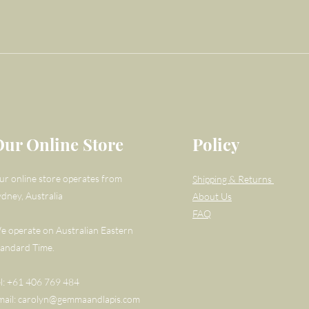
Our Online Store
Policy
ur online store operates from
Shipping & Returns
ydney, Australia
About Us
FAQ
e operate on Australian Eastern
tandard Time.
el: +61 406 769 484
mail:
carolyn@gemmaandlapis.com