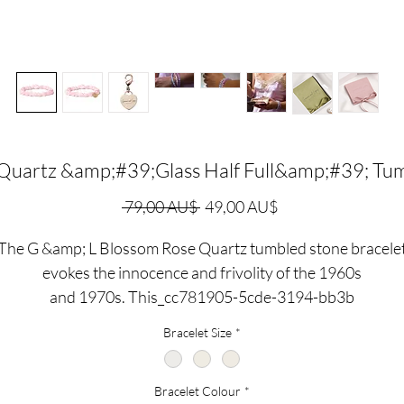
Quartz &amp;#39;Glass Half Full&amp;#39; T
Regulær
Salgspris
 79,00 AU$ 
49,00 AU$
pris
The G &amp; L Blossom Rose Quartz tumbled stone bracele
evokes the innocence and frivolity of the 1960s
and 1970s. This_cc781905-5cde-3194-bb3b
-136bad5cf58d_stabelbart helbredende armbånd - som er e
Bracelet Size
*
solut basis for dedikerede krystalsamlere - er her for at mi
dig om, at livet er ferskenagtigt!
Bracelet Colour
*