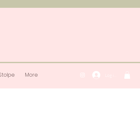
Stolpe
More
Log ind