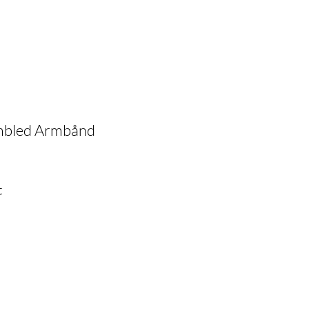
umbled Armbånd
t
n
nde