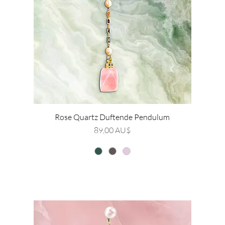
Rose Quartz Duftende Pendulum
Pris
89,00 AU$