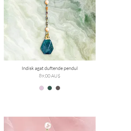
Indisk agat duftende pendul
Pris
89,00 AU$