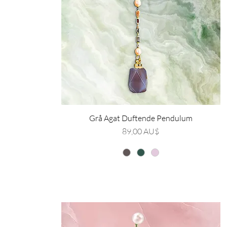
Grå Agat Duftende Pendulum
Pris
89,00 AU$