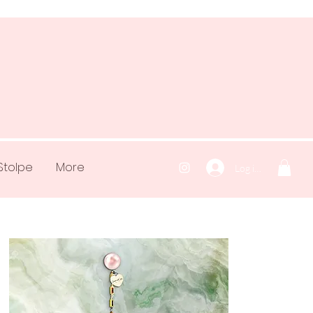
Stolpe
More
Log ind