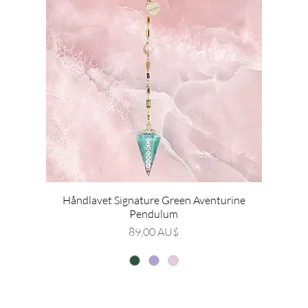
Håndlavet Signature Green Aventurine
Pendulum
Pris
89,00 AU$