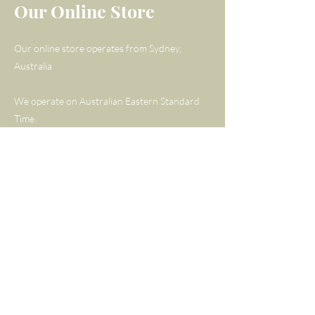
Our Online Store
perler, pinchoos, ægte guld og
pinchoos dele Signature Blue
Our online store operates from Sydney,
Lapis, Pink Rose Quartz eller
Australia
Green Aventurine designs!
We operate on Australian Eastern Standard
Kendt som &quot;den kærlige
Time.
sten&quot; udsender
rosenkvarts vibrationer af
Tel:
+61 406 769 484
kærlighed, harmoni og fred. På
Email:
carolyn@gemmaandlapis.com
grund af dens beroligende og
beroligende effekter er
Policy
rosenkvarts populær til
soveværelset, hvilket bringer en
Shipping & Returns
følelse af ro til dit rum.
About Us
FAQ
Vi synes, at det er en fantastisk