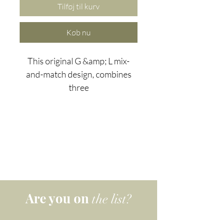
Tilføj til kurv
Køb nu
This original G &amp; L mix-
and-match design, combines
three
energetically complementing
gemstones: amazonite, rose
quartz_cc781905-5cde-3194-
bb3b- 136bad5cf58d_og
larimar.
Udformet med højkvalitets 925
sølv og belagt med 14 karat
Are you on
the list?
guld, de tre sten, der er valgt til