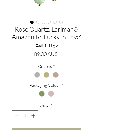
Rose Quartz, Larimar &
Amazonite 'Lucky in Love'
Earrings
Pris
89,00 AU$
Options
*
Packaging Colour
*
Antal
*