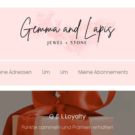
ine Adressen
Um
Um
Meine Abonnements
G & L Loyalty
Punkte sammeln und Prämien erhalten