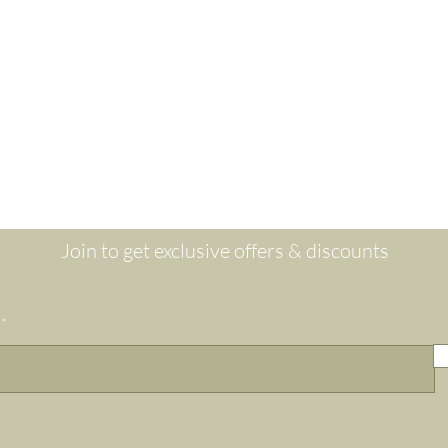
Are you on
the list?
Join to get exclusive offers & discounts