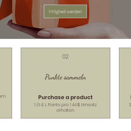
Mitglied werden
02
Punkte sammeln
 am
Purchase a product
1 G & L Points pro 1 AU$ Umsatz
2
erhalten