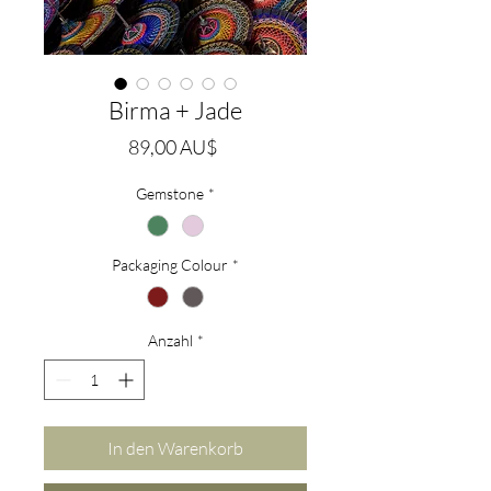
Birma + Jade
Preis
89,00 AU$
Gemstone
*
Packaging Colour
*
Anzahl
*
In den Warenkorb