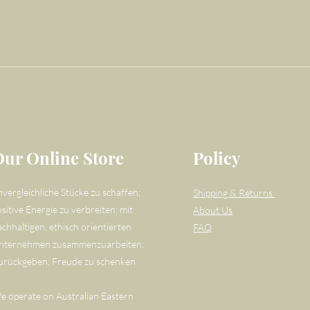
Our Online Store
Policy
nvergleichliche Stücke zu schaffen;
Shipping & Returns
sitive Energie zu verbreiten; mit
About Us
achhaltigen, ethisch orientierten
FAQ
nternehmen zusammenzuarbeiten;
urückgeben; Freude zu schenken
e operate on Australian Eastern