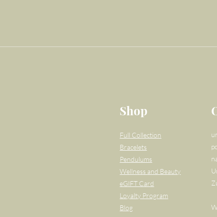
Shop
u
Full Collection
po
Bracelets
n
Pendulums
U
Wellness and Beauty
Z
eGIFT Card
Loyalty Program
W
Blog