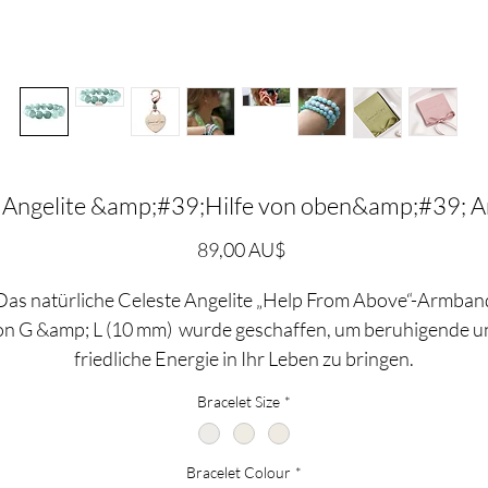
e Angelite &amp;#39;Hilfe von oben&amp;#39; 
Preis
89,00 AU$
Das natürliche Celeste Angelite „Help From Above“-Armban
on G &amp; L (10 mm) wurde geschaffen, um beruhigende u
friedliche Energie in Ihr Leben zu bringen.
Bracelet Size
*
Angelit wird seit Jahrhunderten verwendet, um das spirituell
Bewusstsein zu steigern, während es gleichzeitig eine
Bracelet Colour
*
beruhigende, wohltuende Energie auf die Menschen in der