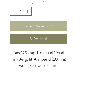
Anzahl
*
In den Warenkorb
Sofortkauf
Das G &amp; L natural Coral
Pink Angelit-Armband (10 mm)
wurde entwickelt, um
beruhigende Energie in Ihr
Leben zu bringen, damit Sie sich
vollständiger entspannen und
Ihren Körper in einen
parasympathischen Zustand
versetzen können Zustand