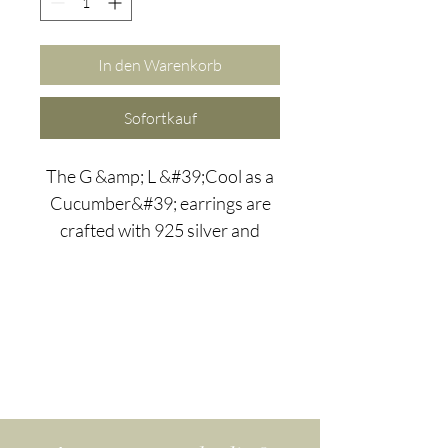
In den Warenkorb
Sofortkauf
The G &amp; L &#39;Cool as a
Cucumber&#39; earrings are
crafted with 925 silver and
a 14kt gold finish . Wir haben
die beiden komplementären
Edelsteine – Larimar und
Amazonit – nicht nur wegen
ihrer ästhetischen Ergänzung
ausgewählt, sondern auch
wegen ihrer
extra calming, beruhigenden