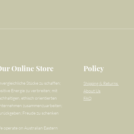
Our Online Store
Policy
nvergleichliche Stücke zu schaffen;
Shipping & Returns
sitive Energie zu verbreiten; mit
About Us
achhaltigen, ethisch orientierten
FAQ
nternehmen zusammenzuarbeiten;
urückgeben; Freude zu schenken
e operate on Australian Eastern