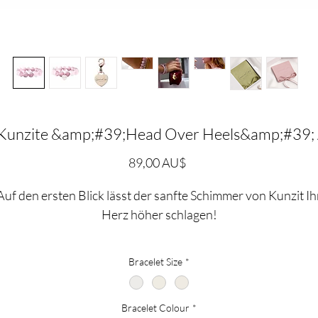
 Kunzite &amp;#39;Head Over Heels&amp;#39;
Preis
89,00 AU$
Auf den ersten Blick lässt der sanfte Schimmer von Kunzit Ih
Herz höher schlagen!
Dieser wunderschöne Edelstein soll uns daran erinnern, das
Bracelet Size
*
wir trotz aller Schwierigkeiten, denen wir gegenüberstehen,
alles überwinden können, wenn wir Frieden und Liebe in
Bracelet Colour
*
unseren Herzen bewahren.