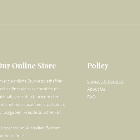
Our Online Store
Policy
nvergleichliche Stücke zu schaffen;
Shipping & Returns
sitive Energie zu verbreiten; mit
About Us
achhaltigen, ethisch orientierten
FAQ
nternehmen zusammenzuarbeiten;
urückgeben; Freude zu schenken
e operate on Australian Eastern
tandard Time.