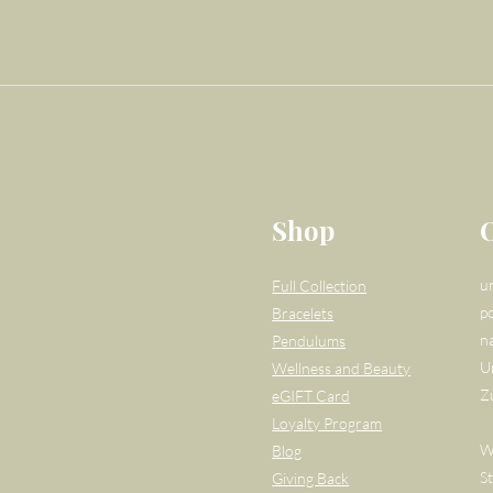
Shop
u
Full Collection
po
Bracelets
n
Pendulums
U
Wellness and Beauty
Z
eGIFT Card
Loyalty Program
W
Blog
S
Giving Back