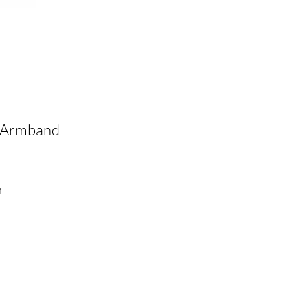
 Armband
r
s