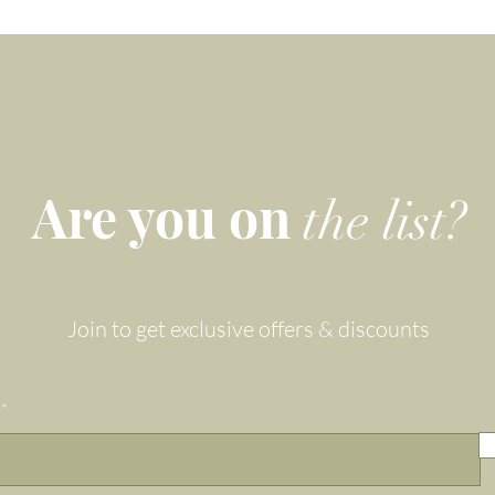
Velvety umweltfreundliche Verpackung rundet das Design a
und bietet die perfekte Geschenklösung für jeden Anlass.
Are you on
the list?
Join to get exclusive offers & discounts