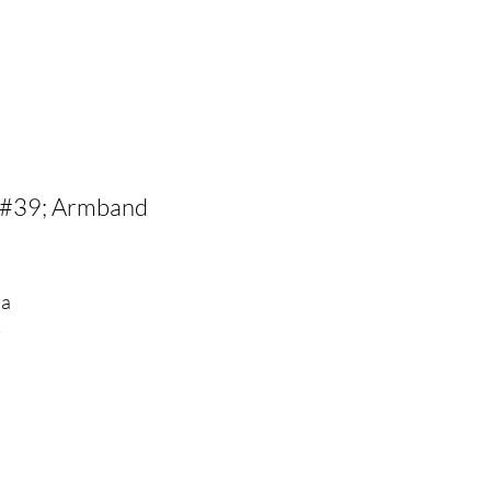
;#39; Armband
 a
-
es
en