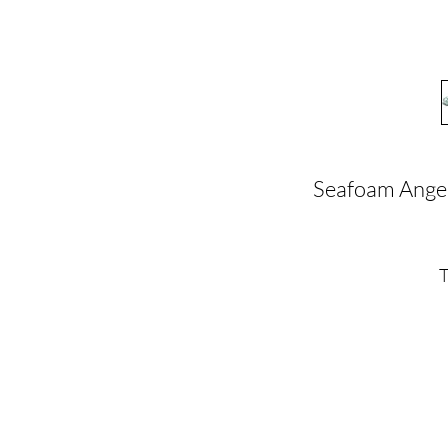
Seafoam Ange
T
D
M