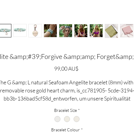
lite &amp;#39;Forgive &amp;amp; Forget&amp
Preis
99,00 AU$
he G &amp; L natural Seafoam Angelite bracelet (8mm) with
removable rose gold heart charm, is_cc781905- 5cde-3194
bb3b-136bad5cf58d_entworfen, um unsere Spiritualität
anzusprechen und inneren Frieden.
Bracelet Size
*
ieser Angelit-Stein erinnert an die blassen Schattierungen d
Bracelet Colour
*
eeres und ist bekannt dafür, einer der Steine mit der höchst