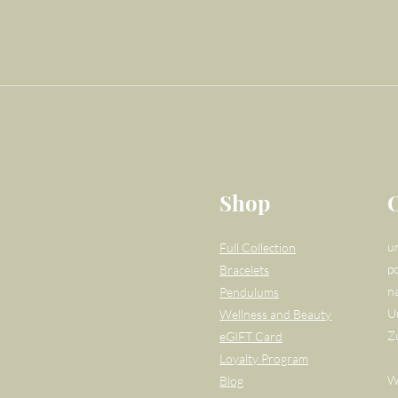
Shop
u
Full Collection
po
Bracelets
n
Pendulums
U
Wellness and Beauty
Z
eGIFT Card
Loyalty Program
W
Blog