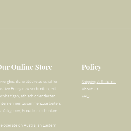
Our Online Store
Policy
nvergleichliche Stücke zu schaffen;
Shipping & Returns
sitive Energie zu verbreiten; mit
About Us
achhaltigen, ethisch orientierten
FAQ
nternehmen zusammenzuarbeiten;
urückgeben; Freude zu schenken
e operate on Australian Eastern