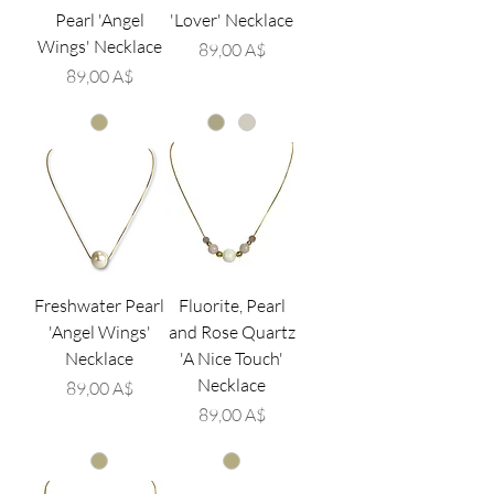
Pearl 'Angel
'Lover' Necklace
Wings' Necklace
Τιμή
89,00 A$
Τιμή
89,00 A$
Freshwater Pearl
Fluorite, Pearl
'Angel Wings'
and Rose Quartz
Necklace
'A Nice Touch'
Necklace
Τιμή
89,00 A$
Τιμή
89,00 A$