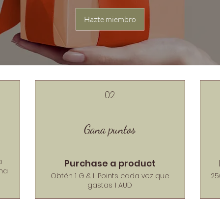
Hazte miembro
02
Gana puntos
a
Purchase a product
ama
Obtén 1 G & L Points cada vez que
25
gastas 1 AUD