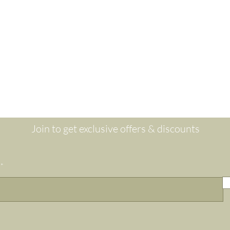
Are you on
the list?
Join to get exclusive offers & discounts