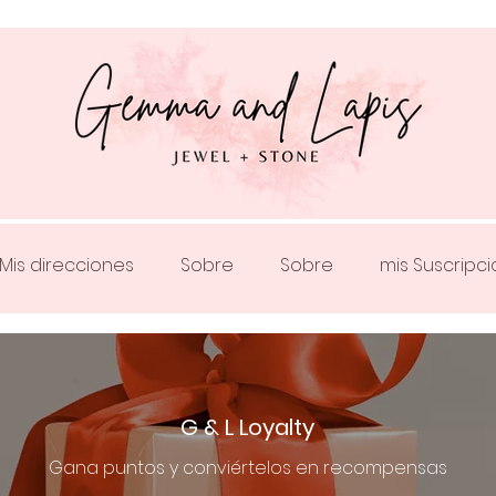
Mis direcciones
Sobre
Sobre
mis Suscripc
G & L Loyalty
Gana puntos y conviértelos en recompensas