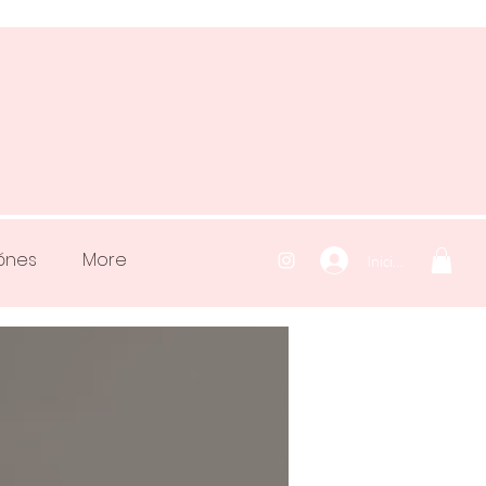
iónes
More
Iniciar sesión