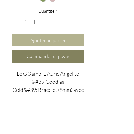
Quantité
*
Ajouter au panier
Commander et payer
Le G &amp; L Auric Angelite
&#39;Good as
Gold&#39; Bracelet (8mm) avec
une breloque en forme de cœur
amovible, est conçu pour 5cde-
3194-bb3b-
136bad5cf58d_notre
croissance spirituelle.