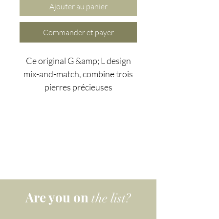
Ajouter au panier
Commander et payer
Ce original G &amp; L design
mix-and-match, combine trois
pierres précieuses
énergétiquement complémenta
ires : amazonite, quartz
rose_3bcc-598-bb33_190
136bad5cf58d_et larimar.
Fabriquées avec argent 925 de
haute qualité et plaquées en or
14 carats, les trois pierres
Are you on
the list?
choisies pour cette paire de