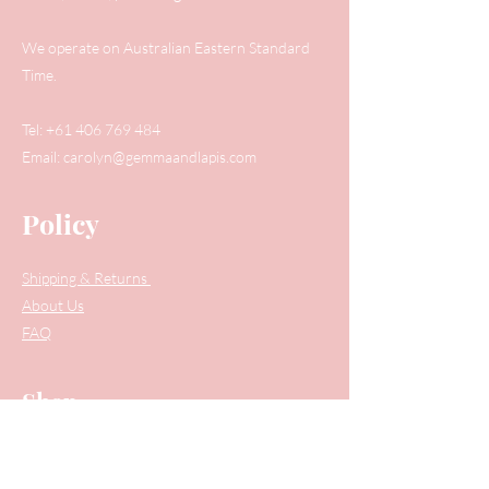
We operate on Australian Eastern Standard
Time.
Tel:
+61 406 769 484
Email:
carolyn@gemmaandlapis.com
Policy
Shipping & Returns
About Us
FAQ
Shop
Full Collection