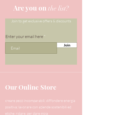
Are you on
the list?
Join to get exclusive offers & discounts
Enter your email here
Join
Our Online Store
creare pezzi incomparabili; diffondere energia
positiva; lavorare con aziende sostenibili ed
etiche; ridare; per dare gioia