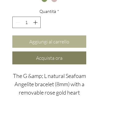
Quantità
*
Aggiungi al carrello
Acquista ora
The G &amp; L natural Seafoam
Angelite bracelet (8mm) with a
removable rose gold heart
charm, is_cc781905- 5cde-
3194-bb3b-
136bad5cf58d_progettato per
parlare alla nostra spiritualità
e pace interiore.