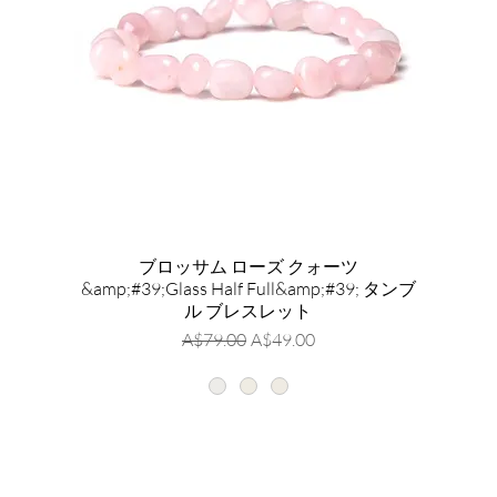
ブロッサム ローズ クォーツ
&amp;#39;Glass Half Full&amp;#39; タンブ
ル ブレスレット
通常価格
セール価格
A$79.00
A$49.00