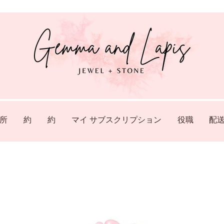
所
約
約
マイ サブスクリプション
役職
配