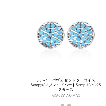
シルバー パヴェ セット ターコイズ
&amp;#39;ブレイブ ハート&amp;#39; 925
スタッズ
通常価格
セール価格
A$69.00
A$49.00