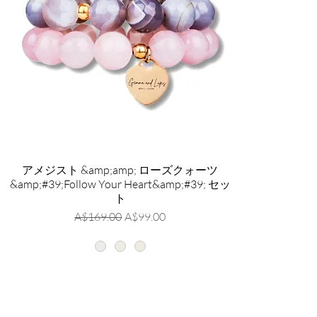
アメジスト &amp;amp; ローズクォーツ
&amp;#39;Follow Your Heart&amp;#39; セッ
ト
通常価格
セール価格
A$169.00
A$99.00