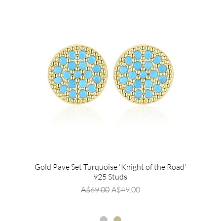
Gold Pave Set Turquoise 'Knight of the Road'
925 Studs
通常価格
セール価格
A$69.00
A$49.00