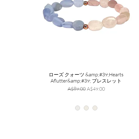
ローズ クォーツ &amp;#39;Hearts
Aflutter&amp;#39; ブレスレット
通常価格
セール価格
A$89.00
A$49.00