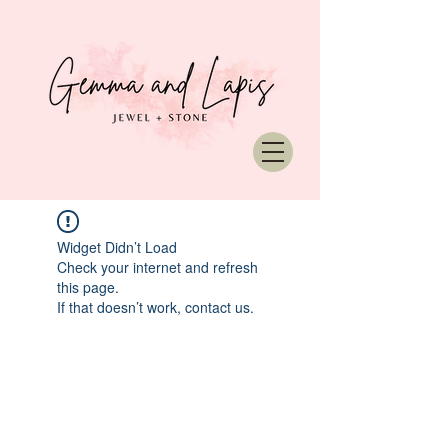
Widget Didn’t Load
Check your internet and refresh
this page.
If that doesn’t work, contact us.