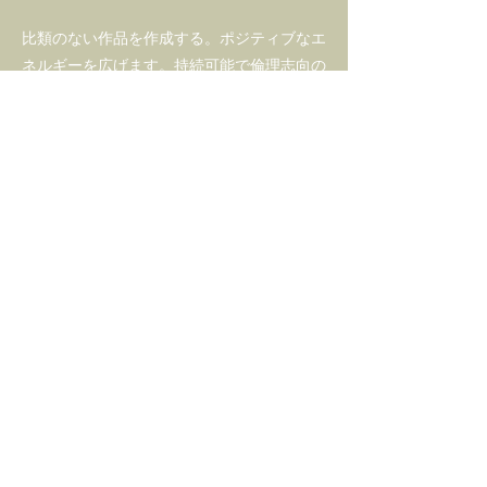
比類のない作品を作成する。ポジティブなエ
ネルギーを広げます。持続可能で倫理志向の
企業と協力すること。お返しします;喜びを
与える
We operate on Australian Eastern Standard
Time.
Tel:
+61 406 769 484
Email:
carolyn@gemmaandlapis.com
Policy
Shipping & Returns
About Us
FAQ