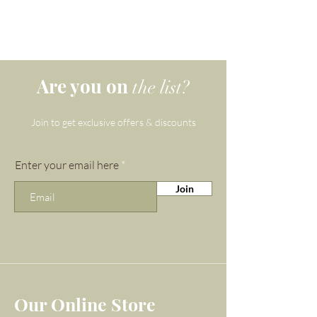
Are you on
the list?
Join to get exclusive offers & discounts
Enter your email here
Join
Our Online Store