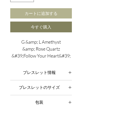
カートに追加する
今すぐ購入
G &amp; L Amethyst
&amp; Rose Quartz
&#39;Follow Your Heart&#39;
ブレスレット セットは、可憐
なパステルカラーの色合い
ブレスレット情報
で、直感を高めるためによく
使われる石であるアメジスト
G &amp; L コンポーネント:
すべての
ブレスレットのサイズ
Gemma と Lapis jewellery とオブジェク
の神聖な力を兼ね備えていま
トは、 高品質の 925 シルバー、高品
す。 and the love and positivity
G &amp; L ブレスレット 寸法:
当社の
質の Filled g の天然宝石を使用して手
包装
美しい 10mm ブレスレット セッ
of rose quartz, which
作りされています。
ト は、S (16cm)、M (18cm)、L (20cm)
G &amp; L ジェムストーン:
私たちの
boasts a pretty, pink
G &amp; L 包装:
当社の商品はすべてギ
でご利用いただけます。ブレスレット