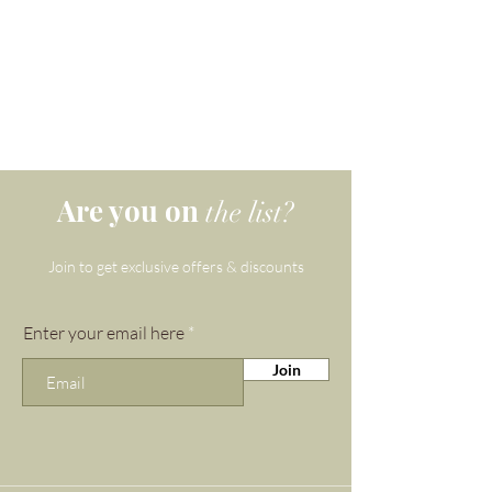
作品は オーストラリアで、高品質の
colour reminiscent
フトパッケージ で、豪華なデザイン
は伸縮性に優れているため、手首のサ
宝石、クリスタル、真珠、金属を使用
の環境に優しいポーチに入れられ、無
of the_cc781905-5cde- 3194-
イズを測ってから 1 ～ 2 cm 足すこと
して ジュエリーを使用して一つ一つ
料の G&amp;L 研磨布が付いていま
をお勧めします。 6mm の石は可憐で
bb3b-136bad5cf58d_マダガス
手作りされています。宝石は自然の美
す。 Gemma と Lapis のパッケージ
複数の石を重ねるのに最適です。8mm
しさゆえに独特のものであり、石ごと
カル石の産地からの夕日。
は、高品質のマイクロファイバー ベ
の石は非常にクールで積み重ねにも最
に若干異なる場合があります。
ルベット、天然コットン、再生紙で作
適です。10mm の石は 1970 年代のパ
られ、堆肥化可能な封筒で発送されま
ーム スプリングスの「ヒッピー リュ
ローズ クオーツと組み合わせ
す。
クス」の雰囲気を与えます。
ると、アメジストはより深
Are you on
the list?
く、より精神的な愛を促進す
ると信じられています。
Join to get exclusive offers & discounts
クリスタル (母なる自然の偉
Enter your email here
大なヒーラーの 1 つ) を使い始
めたばかりの場合、アメジス
Join
トは最初に選ぶのに最適で
す。 「万能の石」として知ら
れるアメジストは、人生のス
トレスやそれに続く症状を和