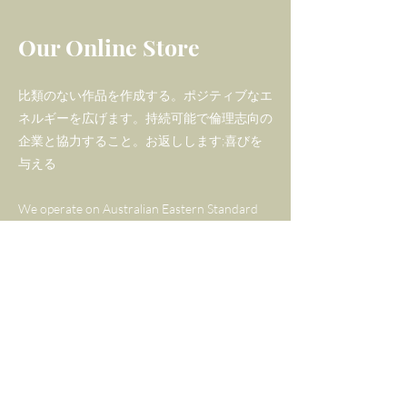
らげるのに役立つa 保護石で
Our Online Store
す。
「愛する石」として知られる
比類のない作品を作成する。ポジティブなエ
ローズ クオーツは、 無条件の
ネルギーを広げます。持続可能で倫理志向の
企業と協力すること。お返しします;喜びを
愛、 平和と調和の振動を放ち
与える
ます。愛の授受に対して心を
開いてくれるので、人間関係
We operate on Australian Eastern Standard
を改善したい人に最適です。
Time.
ローズ クオーツは 睡眠の質を
Tel:
+61 406 769 484
改善し、楽しい夢をサポート
Email:
carolyn@gemmaandlapis.com
することでも知られていま
す。
Policy
a ブランドのローズゴール
Shipping & Returns