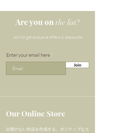
白いハウライトは、治癒特性
の hostを提供します。何より
Are you on
the list?
もまず、 体と心を落ち着かせ
るのに役立つことが知られて
Join to get exclusive offers & discounts
いるため、不眠症の治療に使
用されます。さらに、 この心
Enter your email here
を落ち着かせる石は、いつで
Join
も熱狂的な人を冷やすのに役
立ちます tempers!
it assists in balancing calcium レ
ベルで、ハウライトは全体的
な健康を促進するのに役立ち
Our Online Store
ます。このユニークな石は ま
た、 水の要素を知らせるのに
比類のない作品を作成する。ポジティブなエ
も役立ちます。