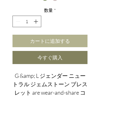
数量
*
カートに追加する
今すぐ購入
G &amp; L ジェンダー ニュー
トラル ジェムストーン ブレス
レット are wear-and-share コ
レクションの一部です。
-136bad5cf58d_a pared-
back look クリスタル ヒーリン
グのすべてのエネルギー効果
が詰まっています。