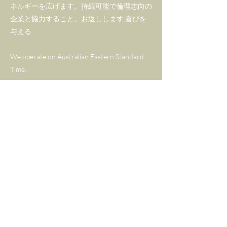
ネルギーを広げます。持続可能で倫理志向の
企業と協力すること。お返しします;喜びを
ハートのチャームは完全に取
与える
り外し可能で、まったく異な
る外観やカップル スワップ ブ
We operate on Australian Eastern Standard
レスレットに使用できます。
Time.
このブレスレットは、タイガ
Tel:
+61 406 769 484
ーズアイまたはマットとポリ
Email:
carolyn@gemmaandlapis.com
ッシュされたグレーの瑪瑙の
ブレスレットとの重ねづけに
Policy
最適です。
Shipping & Returns
ギフト、研磨、保管、保管用
About Us
に美しくエコパッケージされ
FAQ
たこのブレスレットは、素晴
らしいギフトソリューション
Shop