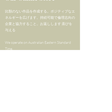
ローズクォーツの振り子は a
比類のない作品を作成する。ポジティブなエ
flowers fragranceを保持し、
ネルギーを広げます。持続可能で倫理志向の
企業と協力すること。お返しします;喜びを
インディアンとグレーの瑪瑙
与える
は新鮮な植物 scentで満たさ
れています。
We operate on Australian Eastern Standard
Time.
G + L 香る振り子 3 個セッ
ト は、ギフト、研磨、保管、
Tel:
+61 406 769 484
保管のために美しくエコパッ
Email:
carolyn@gemmaandlapis.com
ケージされており、素晴らし
いギフトソリューションにな
Policy
ります...そしておそらくこの
場合、 1 つまたは 2 つ 自分用
Shipping & Returns
に保持できます!
About Us
FAQ