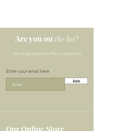
ルから作られた最も難しい部
ています。 Gemma と Lapis のパッケ
分は、当社の代表的なローズ
ージは、高品質のマイクロファイバー
ベルベット、天然コットン、再生紙で
クォーツ、 インディアン アゲ
作られ、堆肥化可能な封筒で発送され
ートまたは洗練されたグレー
ます。
アゲートのどちらかを選択す
Are you on
the list?
ることです。
Join to get exclusive offers & discounts
これを念頭に置い
て、 irresistible_cc781905-
Enter your email here
5cde-3194-bb3bical-
136bad5_cfbot5で満たされた
Join
3つのFragrant Pendulumsの経
済的なセットを作成すること
で、選択を少し簡単にしまし
た。 -3194-bb3b-
136bad5cf58d_oils、肌と髪に
Our Online Store
最適。