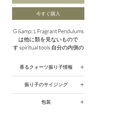
今すぐ購入
G &amp; L Fragrant Pendulums
は他に類を見ないもので
す spiritual tools 自分の内側の
つながりを深めたい人のため
に作成されました品質やデザ
香るクォーツ振り子情報
インに妥協することなく、
G &amp; L コンポーネント:
すべての
振り子のサイジング
Gemma と Lapis jewellery とオブジェク
振り子は、直感を深めるとい
トは、 高品質のシルバー 925、高品質
うユニークな役割を果たして
G &amp; L 振り子測定:
約。長さ
のfilled_cc781905-5cde-3194-bb3b-
包装
250mm×幅40mm (最も広い部分 宝石
いるため、何世紀にもわたっ
136bad5cf58cf 高品質の天然石と宝石
の香油ボトル)。
を使用して手作りされています。
て求められてきました。高品
G &amp; L パッケージ:
当社の商品は
G &amp; L ジェムストーン:
宝石は自
質のクリスタル、クォーツ、
すべてギフトパッケージ で、豪華な
然の美しさゆえに独特のものであり、
デザインの環境に優しいポーチに入れ
ローズ ゴールド、ピンク パー
石ごとに若干異なる場合があります。
られ、無料の G&amp;L 研磨布が付い